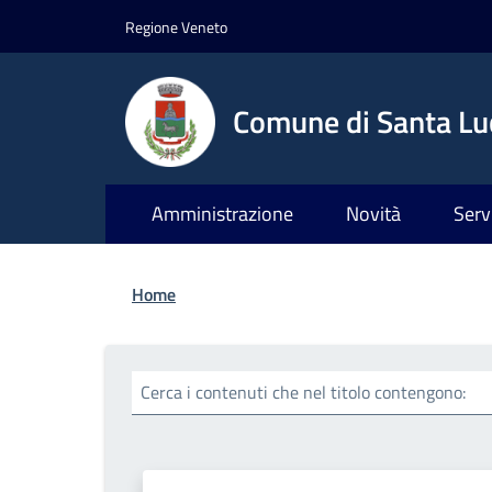
Salta al contenuto principale
Skip to footer content
Regione Veneto
Comune di Santa Luc
Amministrazione
Novità
Serv
Briciole di pane
Home
Cerca i contenuti che nel titolo contengono: