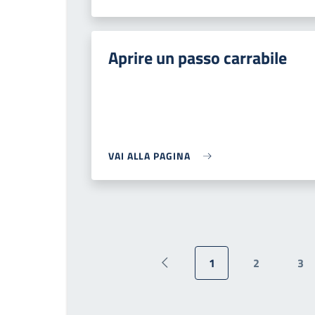
Aprire un passo carrabile
VAI ALLA PAGINA
1
2
3
Pagina precedente
Pagina attuale
Pagina
Pa