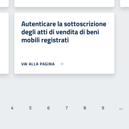
Autenticare la sottoscrizione
degli atti di vendita di beni
mobili registrati
VAI ALLA PAGINA
4
5
6
7
8
9
…
gina
Pagina
Pagina
Pagina
Pagina
Pagina
Pagina