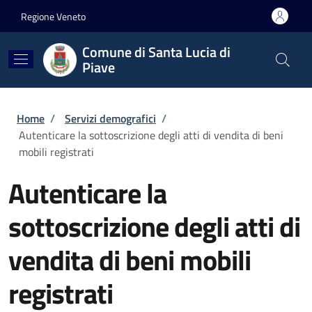
Salta al contenuto principale
Skip to footer content
Regione Veneto
Comune di Santa Lucia di
Piave
Briciole di pane
Home
/
Servizi demografici
/
Autenticare la sottoscrizione degli atti di vendita di beni
mobili registrati
Autenticare la
sottoscrizione degli atti di
vendita di beni mobili
registrati