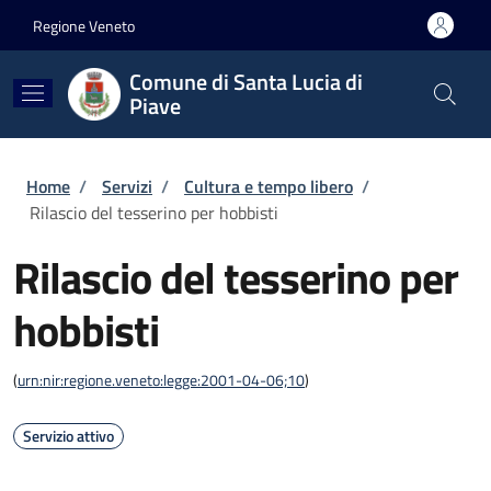
Salta al contenuto principale
Skip to footer content
Regione Veneto
Comune di Santa Lucia di
Piave
Briciole di pane
Home
/
Servizi
/
Cultura e tempo libero
/
Rilascio del tesserino per hobbisti
Rilascio del tesserino per
hobbisti
(
urn:nir:regione.veneto:legge:2001-04-06;10
)
Servizio attivo