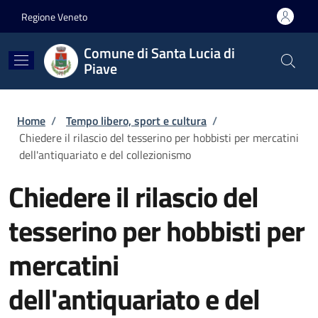
Salta al contenuto principale
Skip to footer content
Regione Veneto
Comune di Santa Lucia di
Piave
Briciole di pane
Home
/
Tempo libero, sport e cultura
/
Chiedere il rilascio del tesserino per hobbisti per mercatini
dell'antiquariato e del collezionismo
Chiedere il rilascio del
tesserino per hobbisti per
mercatini
dell'antiquariato e del