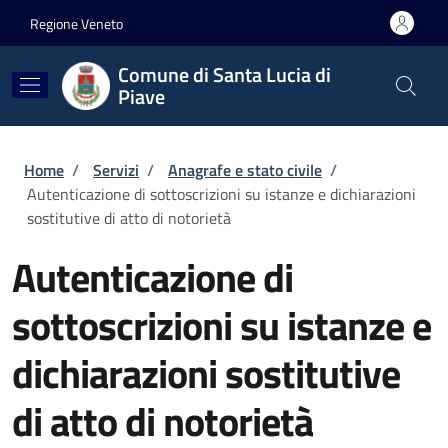
Salta al contenuto principale
Skip to footer content
Regione Veneto
Comune di Santa Lucia di
Piave
Briciole di pane
Home
/
Servizi
/
Anagrafe e stato civile
/
Autenticazione di sottoscrizioni su istanze e dichiarazioni
sostitutive di atto di notorietà
Autenticazione di
sottoscrizioni su istanze e
dichiarazioni sostitutive
di atto di notorietà