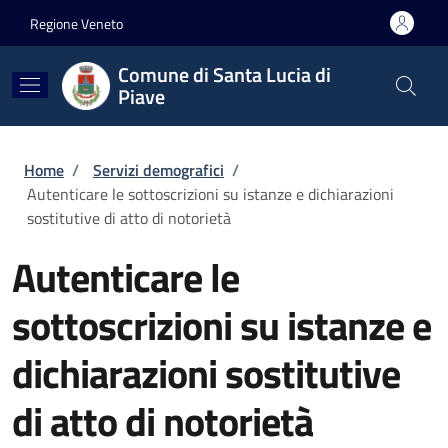
Salta al contenuto principale
Skip to footer content
Regione Veneto
Comune di Santa Lucia di
Piave
Briciole di pane
Home
/
Servizi demografici
/
Autenticare le sottoscrizioni su istanze e dichiarazioni
sostitutive di atto di notorietà
Autenticare le
sottoscrizioni su istanze e
dichiarazioni sostitutive
di atto di notorietà