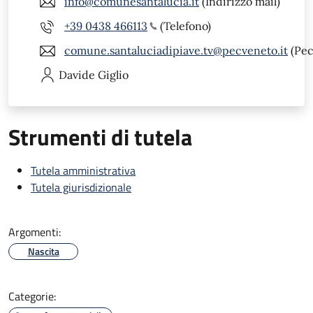
info@comunesantalucia.it
(Indirizzo mail)
+39 0438 466113
(Telefono)
comune.santaluciadipiave.tv@pecveneto.it
(Pec
Davide
Giglio
Strumenti di tutela
Tutela amministrativa
Tutela giurisdizionale
Argomenti:
Nascita
Categorie: