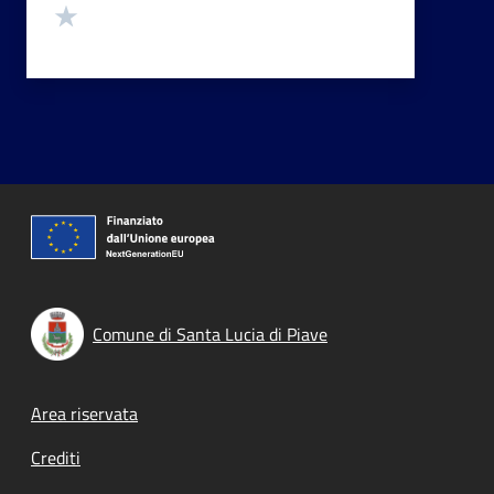
Valuta 1 stelle su 5
Comune di Santa Lucia di Piave
Footer menu
Area riservata
Crediti