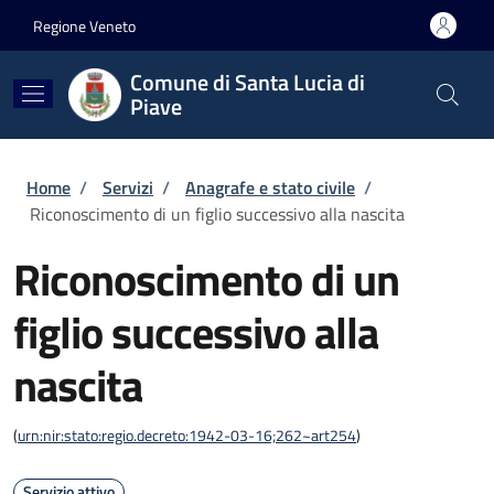
Salta al contenuto principale
Skip to footer content
Regione Veneto
Comune di Santa Lucia di
Piave
Briciole di pane
Home
/
Servizi
/
Anagrafe e stato civile
/
Riconoscimento di un figlio successivo alla nascita
Riconoscimento di un
figlio successivo alla
nascita
(
urn:nir:stato:regio.decreto:1942-03-16;262~art254
)
Servizio attivo