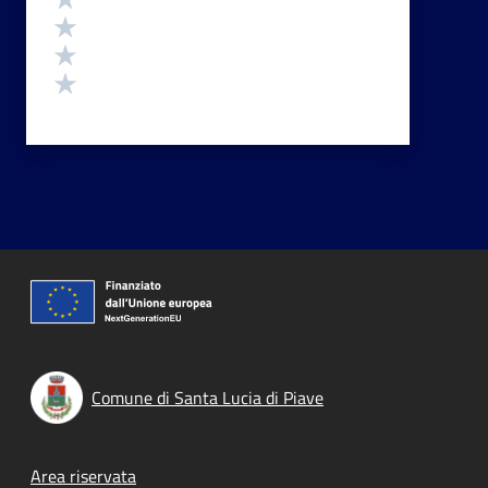
Valuta 3 stelle su 5
Valuta 2 stelle su 5
Valuta 1 stelle su 5
Comune di Santa Lucia di Piave
Footer menu
Area riservata