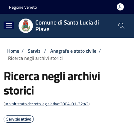
Salta al contenuto principale
Skip to footer content
Regione Veneto
Comune di Santa Lucia di
Piave
Briciole di pane
Home
/
Servizi
/
Anagrafe e stato civile
/
Ricerca negli archivi storici
Ricerca negli archivi
storici
(
urn:nir:stato:decreto.legislativo:2004-01-22;42
)
Servizio attivo