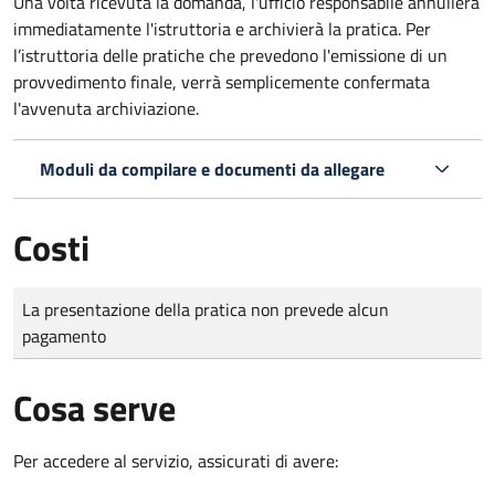
Una volta ricevuta la domanda, l'ufficio responsabile annullerà
immediatamente l'istruttoria e archivierà la pratica. Per
l’istruttoria delle pratiche che prevedono l'emissione di un
provvedimento finale, verrà semplicemente confermata
l'avvenuta archiviazione.
Moduli da compilare e documenti da allegare
Costi
Tipo di pagamento
Importo
La presentazione della pratica non prevede alcun
pagamento
Cosa serve
Per accedere al servizio, assicurati di avere: