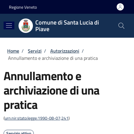
Salta al contenuto principale
Skip to footer content
Regione Veneto
Comune di Santa Lucia di
Piave
Briciole di pane
Home
/
Servizi
/
Autorizzazioni
/
Annullamento e archiviazione di una pratica
Annullamento e
archiviazione di una
pratica
(
urn:nir:stato:legge:1990-08-07;241
)
Servizio attivo