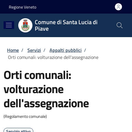
Salta al contenuto principale
Skip to footer content
Regione Veneto
Comune di Santa Lucia di
Piave
Briciole di pane
Home
/
Servizi
/
Appalti pubblici
/
Orti comunali: volturazione dell'assegnazione
Orti comunali:
volturazione
dell'assegnazione
(Regolamento comunale)
Servizio attivo