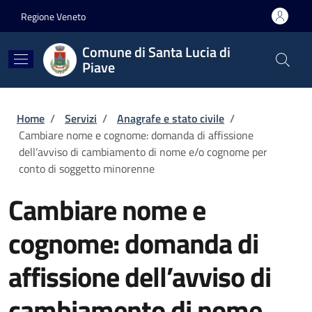
Salta al contenuto principale
Skip to footer content
Regione Veneto
Comune di Santa Lucia di
Piave
Briciole di pane
Home
/
Servizi
/
Anagrafe e stato civile
/
Cambiare nome e cognome: domanda di affissione
dell’avviso di cambiamento di nome e/o cognome per
conto di soggetto minorenne
Cambiare nome e
cognome: domanda di
affissione dell’avviso di
cambiamento di nome