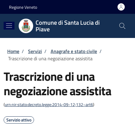
Salta al contenuto principale
Skip to footer content
Regione Veneto
Comune di Santa Lucia di
Piave
Briciole di pane
Home
/
Servizi
/
Anagrafe e stato civile
/
Trascrizione di una negoziazione assistita
Trascrizione di una
negoziazione assistita
(
urn:nir:stato:decreto.legge:2014-09-12;132~art6
)
Servizio attivo