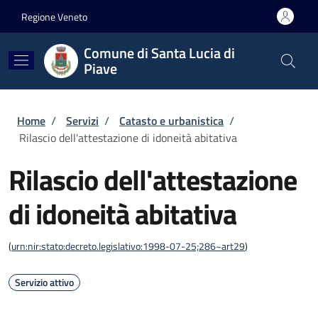
Salta al contenuto principale
Skip to footer content
Regione Veneto
Comune di Santa Lucia di
Piave
Briciole di pane
Home
/
Servizi
/
Catasto e urbanistica
/
Rilascio dell'attestazione di idoneità abitativa
Rilascio dell'attestazione
di idoneità abitativa
(
urn:nir:stato:decreto.legislativo:1998-07-25;286~art29
)
Servizio attivo