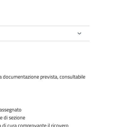
 la documentazione prevista, consultabile
è assegnato
le di sezione
go di cura comprovante il ricovero