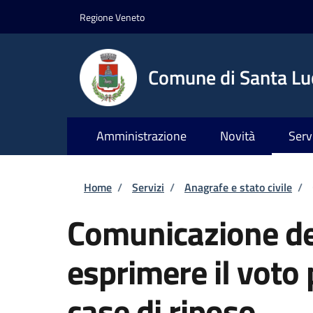
Salta al contenuto principale
Skip to footer content
Regione Veneto
Comune di Santa Luc
Amministrazione
Novità
Serv
Briciole di pane
Home
/
Servizi
/
Anagrafe e stato civile
/
Comunicazione del
esprimere il voto
case di riposo