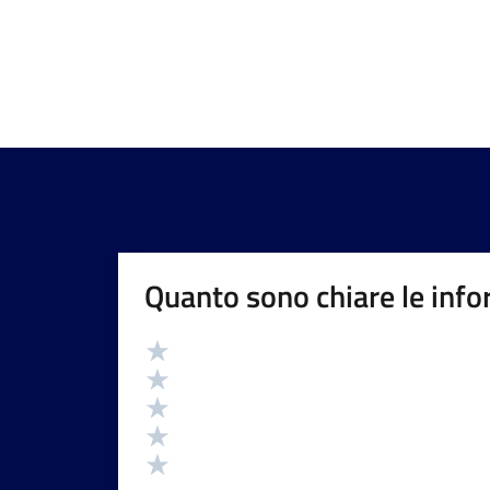
Quanto sono chiare le info
Valutazione
Valuta 5 stelle su 5
Valuta 4 stelle su 5
Valuta 3 stelle su 5
Valuta 2 stelle su 5
Valuta 1 stelle su 5