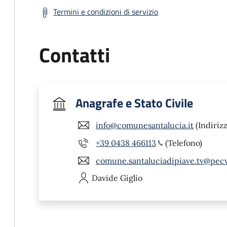
Termini e condizioni di servizio
Contatti
Anagrafe e Stato Civile
info@comunesantalucia.it
(Indirizz
+39 0438 466113
(Telefono)
comune.santaluciadipiave.tv@pecv
Davide
Giglio