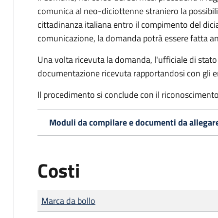
comunica al neo-diciottenne straniero la possibilit
cittadinanza italiana entro il compimento del di
comunicazione, la domanda potrà essere fatta an
Una volta ricevuta la domanda, l'ufficiale di stato c
documentazione ricevuta rapportandosi con gli en
Il procedimento si conclude con il riconoscimento 
Moduli da compilare e documenti da allegar
Costi
Tipo di pagamento
Importo
Marca da bollo