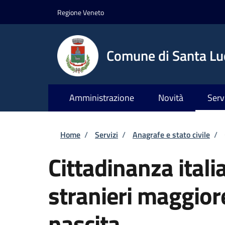
Salta al contenuto principale
Skip to footer content
Regione Veneto
Comune di Santa Luc
Amministrazione
Novità
Serv
Briciole di pane
Home
/
Servizi
/
Anagrafe e stato civile
/
Cittadinanza itali
stranieri maggiore
nascita