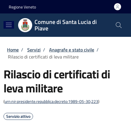
Salta al contenuto principale
Skip to footer content
Regione Veneto
Comune di Santa Lucia di
Piave
Briciole di pane
Home
/
Servizi
/
Anagrafe e stato civile
/
Rilascio di certificati di leva militare
Rilascio di certificati di
leva militare
(
urn:nir:presidente.repubblica:decreto:1989-05-30;223
)
Servizio attivo