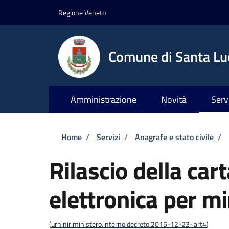
Salta al contenuto principale
Skip to footer content
Regione Veneto
Comune di Santa Luc
Amministrazione
Novità
Serv
Briciole di pane
Home
/
Servizi
/
Anagrafe e stato civile
/
Rilascio della cart
elettronica per m
(
urn:nir:ministero.interno:decreto:2015-12-23~art4
)