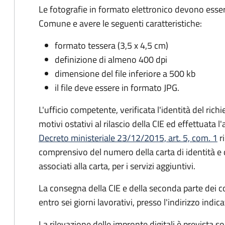
Le fotografie in formato elettronico devono esser
Comune e avere le seguenti caratteristiche
:
formato tessera (3,5 x 4,5 cm)
definizione di almeno 400 dpi
dimensione del file inferiore a 500 kb
il file deve essere in formato JPG.
L'ufficio competente, verificata l'identità del rich
motivi ostativi al rilascio della CIE ed effettuata 
Decreto ministeriale 23/12/2015, art. 5, com. 1
ri
comprensivo del numero della carta di identità e 
associati alla carta, per i servizi aggiuntivi.
La consegna della CIE e della seconda parte dei c
entro sei giorni lavorativi, presso l'indirizzo indic
La rilevazione delle impronte digitali è prevista s