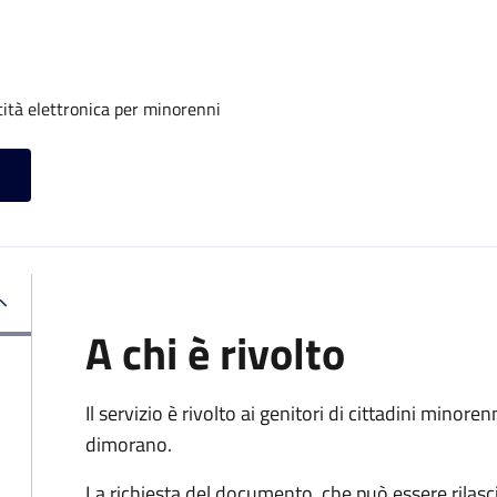
tità elettronica per minorenni
A chi è rivolto
Il servizio è rivolto ai genitori di cittadini mino
dimorano.
La richiesta del documento, che può essere rilasci