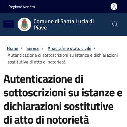
Salta al contenuto principale
Skip to footer content
Regione Veneto
Comune di Santa Lucia di
Piave
Briciole di pane
Home
/
Servizi
/
Anagrafe e stato civile
/
Autenticazione di sottoscrizioni su istanze e dichiarazioni
sostitutive di atto di notorietà
Autenticazione di
sottoscrizioni su istanze e
dichiarazioni sostitutive
di atto di notorietà