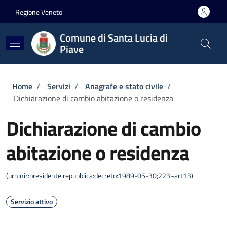
Salta al contenuto principale
Skip to footer content
Regione Veneto
Comune di Santa Lucia di
Piave
Briciole di pane
Home
/
Servizi
/
Anagrafe e stato civile
/
Dichiarazione di cambio abitazione o residenza
Dichiarazione di cambio
abitazione o residenza
(
urn:nir:presidente.repubblica:decreto:1989-05-30;223~art13
)
Servizio attivo