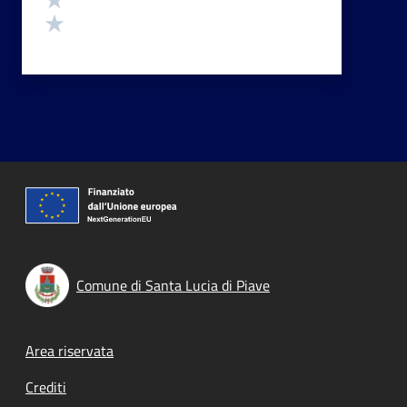
Valuta 1 stelle su 5
Comune di Santa Lucia di Piave
Footer menu
Area riservata
Crediti