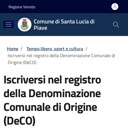
Salta al contenuto principale
Skip to footer content
Regione Veneto
Comune di Santa Lucia di
Piave
Briciole di pane
Home
/
Tempo libero, sport e cultura
/
Iscriversi nel registro della Denominazione Comunale di
Origine (DeCO)
Iscriversi nel registro
della Denominazione
Comunale di Origine
(DeCO)