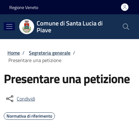
Salta al contenuto principale
Skip to footer content
Regione Veneto
Comune di Santa Lucia di
Piave
Briciole di pane
Home
/
Segreteria generale
/
Presentare una petizione
Presentare una petizione
Condividi
Normativa di riferimento