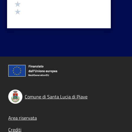
Valuta 2 stelle su 5
Valuta 1 stelle su 5
Comune di Santa Lucia di Piave
Footer menu
Area riservata
Crediti