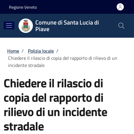
Salta al contenuto principale
Skip to footer content
Regione Veneto
Comune di Santa Lucia di
Piave
Briciole di pane
Home
/
Polizia locale
/
Chiedere il rilascio di copia del rapporto di rilievo di un
incidente stradale
Chiedere il rilascio di
copia del rapporto di
rilievo di un incidente
stradale