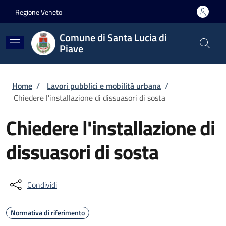
Salta al contenuto principale
Skip to footer content
Regione Veneto
Comune di Santa Lucia di
Piave
Briciole di pane
Home
/
Lavori pubblici e mobilità urbana
/
Chiedere l'installazione di dissuasori di sosta
Chiedere l'installazione di
dissuasori di sosta
Condividi
Normativa di riferimento