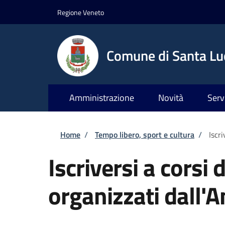
Salta al contenuto principale
Skip to footer content
Regione Veneto
Comune di Santa Luc
Amministrazione
Novità
Serv
Briciole di pane
Home
/
Tempo libero, sport e cultura
/
Iscr
Iscriversi a corsi
organizzati dall'