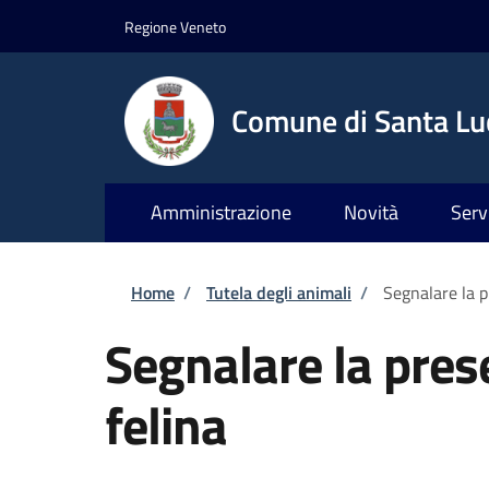
Salta al contenuto principale
Skip to footer content
Regione Veneto
Comune di Santa Luc
Amministrazione
Novità
Serv
Briciole di pane
Home
/
Tutela degli animali
/
Segnalare la p
Segnalare la pres
felina