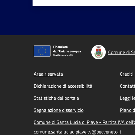
Comune di Sa
Footer menu
Area riservata
Crediti
Dichiarazione di accessibilità
Contatt
Statistiche del portale
Leggi l
Segnalazione disservizio
Piano d
Comune di Santa Lucia di Piave - Partita IVA de
comune.santaluciadipiave.tv@pecveneto.it