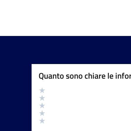
Quanto sono chiare le info
Valutazione
Valuta 5 stelle su 5
Valuta 4 stelle su 5
Valuta 3 stelle su 5
Valuta 2 stelle su 5
Valuta 1 stelle su 5